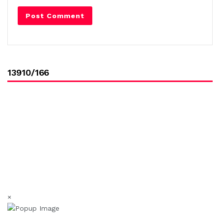
13910/166
×