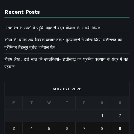
Recent Posts
मातृशक्ति के खातों में पहुँची महतारी वंदन योजना की 30वीं किस्त
कोसा की चमक अब वैश्विक बाजार तक : मुख्यमंत्री ने लॉन्च किया छत्तीसगढ़ का
प्रीमियम हैंडलूम ब्रांड ‘कोशल फैब’
विशेष लेख : ढाई साल की उपलब्धियाँ- छत्तीसगढ़ का श्रमिक कल्याण के क्षेत्र में नई
पहचान
AUGUST 2026
M
T
W
T
F
S
S
1
2
3
4
5
6
7
8
9