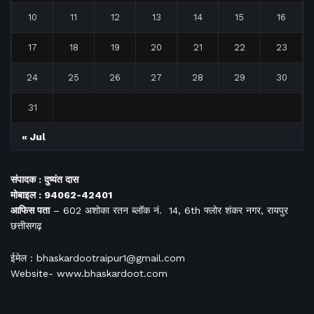
10
11
12
13
14
15
16
17
18
19
20
21
22
23
24
25
26
27
28
29
30
31
« Jul
संपादक : दुष्यंत दास
मोबाइल : 94062-42401
आफिस
पता
– 602 अशोका रतन ब्लॉक नं. 14, 6th फ्लोर शंकर नगर, रायपुर
छत्तीसगढ़
ईमेल : bhaskardootraipur1@gmail.com
Website- www.bhaskardoot.com