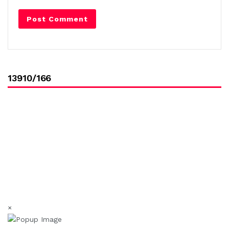
13910/166
×