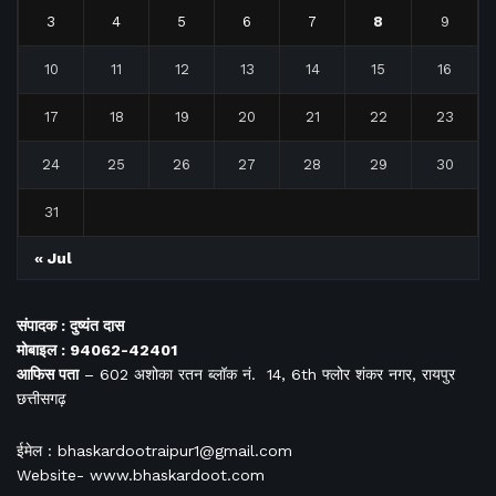
3
4
5
6
7
8
9
10
11
12
13
14
15
16
17
18
19
20
21
22
23
24
25
26
27
28
29
30
31
« Jul
संपादक : दुष्यंत दास
मोबाइल : 94062-42401
आफिस
पता
– 602 अशोका रतन ब्लॉक नं. 14, 6th फ्लोर शंकर नगर, रायपुर
छत्तीसगढ़
ईमेल : bhaskardootraipur1@gmail.com
Website- www.bhaskardoot.com