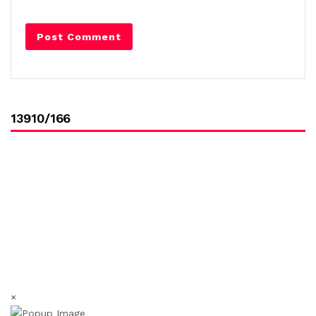
13910/166
×