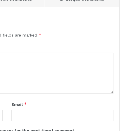
*
d fields are marked
*
Email
rowser for the next time I comment.