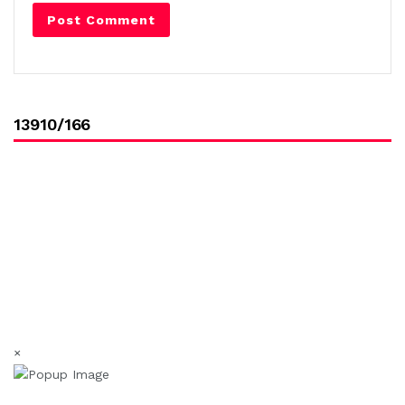
13910/166
×