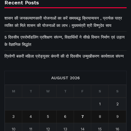
Recent Posts
शासन की जनकल्याणकारी योजनाओं का करें समयबद्ध क्रियान्वयन , प्रत्येक पात्र
व्यक्ति को मिले शासन की योजनाओं का लाभ : मुख्यमंत्री श्री विष्णुदेव साय
5 दिवसीय एयरोमॉडलिंग प्रशिक्षण संपन्न, विद्यार्थियों ने सीखे विमान निर्माण एवं उड़ान
के वैज्ञानिक सिद्धांत
त्रिवेणी बकरी महिला प्रोड्यूसर कंपनी की दो दिवसीय उन्मुखीकरण कार्यशाला संपन्न
AUGUST 2026
M
T
W
T
F
S
S
1
2
3
4
5
6
7
8
9
10
11
12
13
14
15
16