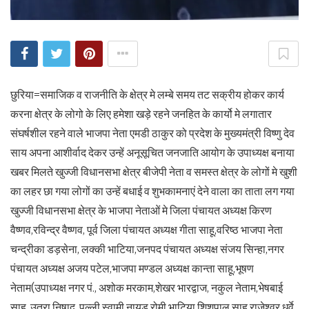
छुरिया=समाजिक व राजनीति के क्षेत्र मे लम्बे समय तट सक्रीय होकर कार्य
करना क्षेत्र के लोगो के लिए हमेशा खड़े रहने जनहित के कार्यो मे लगातार
संघर्षशील रहने वाले भाजपा नेता एमडी ठाकुर को प्रदेश के मुख्यमंत्री विष्णु देव
साय अपना आशीर्वाद देकर उन्हें अनूसूचित जनजाति आयोग के उपाध्यक्ष बनाया
खबर मिलते खुज्जी विधानसभा क्षेत्र बीजेपी नेता व समस्त क्षेत्र के लोगों मे खुशी
का लहर छा गया लोगों का उन्हें बधाई व शुभकामनाएं देने वाला का ताता लग गया
खुज्जी विधानसभा क्षेत्र के भाजपा नेताओं मे जिला पंचायत अध्यक्ष किरण
वैष्णव,रविन्द्र वैष्णव, पूर्व जिला पंचायत अध्यक्ष गीता साहू,वरिष्ठ भाजपा नेता
चन्द्रीका डड़सेना, लक्की भाटिया,जनपद पंचायत अध्यक्ष संजय सिन्हा,नगर
पंचायत अध्यक्ष अजय पटेल,भाजपा मण्डल अध्यक्ष कान्ता साहू,भूषण
नेताम(उपाध्यक्ष नगर पं., अशोक मरकाम,शेखर भारद्वाज, नकुल नेताम,भेषबाई
साहू, उतरा निषाद, पल्ली स्वामी नायडू,रोमी भाटिया,शिशुपाल साहू,राजेश्वर धुर्वे,