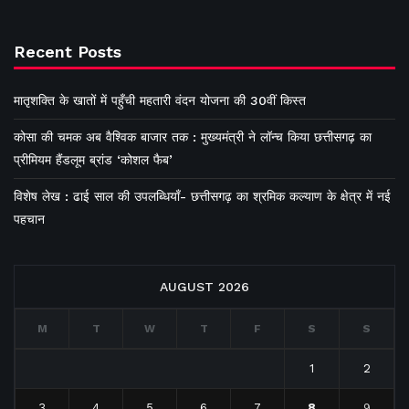
Recent Posts
मातृशक्ति के खातों में पहुँची महतारी वंदन योजना की 30वीं किस्त
कोसा की चमक अब वैश्विक बाजार तक : मुख्यमंत्री ने लॉन्च किया छत्तीसगढ़ का
प्रीमियम हैंडलूम ब्रांड ‘कोशल फैब’
विशेष लेख : ढाई साल की उपलब्धियाँ- छत्तीसगढ़ का श्रमिक कल्याण के क्षेत्र में नई
पहचान
AUGUST 2026
M
T
W
T
F
S
S
1
2
3
4
5
6
7
8
9