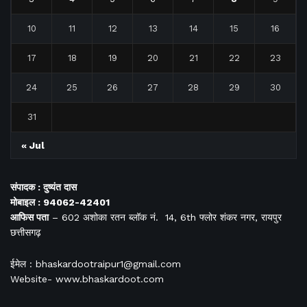
10
11
12
13
14
15
16
17
18
19
20
21
22
23
24
25
26
27
28
29
30
31
« Jul
संपादक : दुष्यंत दास
मोबाइल : 94062-42401
आफिस
पता
– 602 अशोका रतन ब्लॉक नं. 14, 6th फ्लोर शंकर नगर, रायपुर
छत्तीसगढ़
ईमेल : bhaskardootraipur1@gmail.com
Website- www.bhaskardoot.com