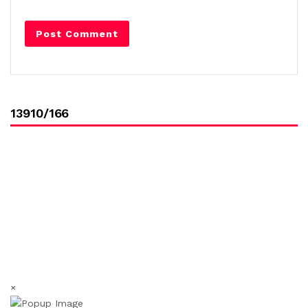
13910/166
×