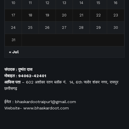
10
11
12
13
14
15
16
17
18
19
20
21
22
23
24
25
26
27
28
29
30
31
« Jul
संपादक : दुष्यंत दास
मोबाइल : 94062-42401
आफिस
पता
– 602 अशोका रतन ब्लॉक नं. 14, 6th फ्लोर शंकर नगर, रायपुर
छत्तीसगढ़
ईमेल : bhaskardootraipur1@gmail.com
Website- www.bhaskardoot.com