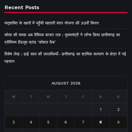
Recent Posts
मातृशक्ति के खातों में पहुँची महतारी वंदन योजना की 30वीं किस्त
कोसा की चमक अब वैश्विक बाजार तक : मुख्यमंत्री ने लॉन्च किया छत्तीसगढ़ का
प्रीमियम हैंडलूम ब्रांड ‘कोशल फैब’
विशेष लेख : ढाई साल की उपलब्धियाँ- छत्तीसगढ़ का श्रमिक कल्याण के क्षेत्र में नई
पहचान
AUGUST 2026
M
T
W
T
F
S
S
1
2
3
4
5
6
7
8
9