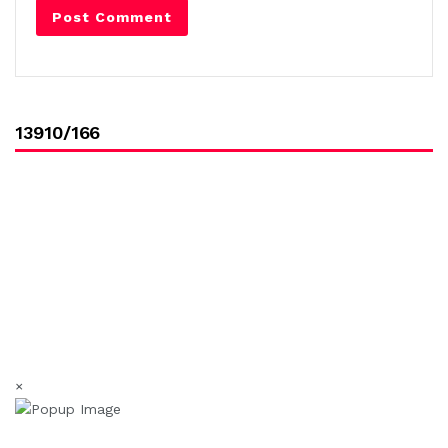
13910/166
×