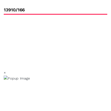
13910/166
×