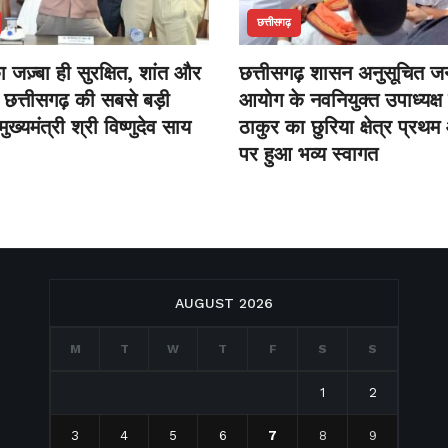
छत्तीसगढ़
 जज़्बा ही सुरक्षित, शांत और
छत्तीसगढ़ शासन अनुसूचित 
छत्तीसगढ़ की सबसे बड़ी
आयोग के नवनियुक्त उपाध्यक्ष
ुख्यमंत्री श्री विष्णुदेव साय
ठाकुर का छुरिया क्षेत्र प्र
पर हुआ भव्य स्वागत
AUGUST 2026
M
T
W
T
F
S
S
1
2
3
4
5
6
7
8
9