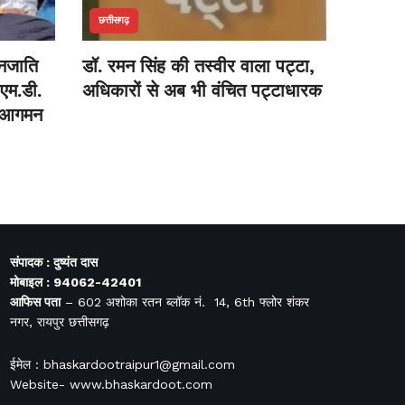
छत्तीसगढ़
जनजाति
डॉ. रमन सिंह की तस्वीर वाला पट्टा,
 एम.डी.
अधिकारों से अब भी वंचित पट्टाधारक
थम आगमन
संपादक : दुष्यंत दास
मोबाइल : 94062-42401
आफिस
पता
– 602 अशोका रतन ब्लॉक नं. 14, 6th फ्लोर शंकर
नगर, रायपुर छत्तीसगढ़
ईमेल : bhaskardootraipur1@gmail.com
Website- www.bhaskardoot.com