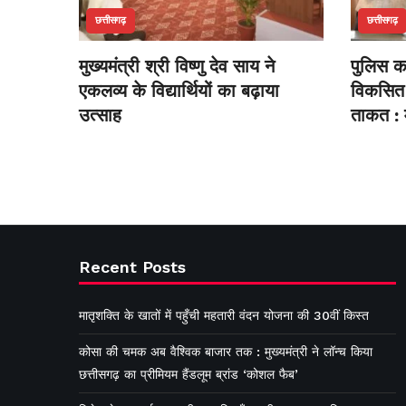
छत्तीसगढ़
छत्तीसगढ़
मुख्यमंत्री श्री विष्णु देव साय ने
पुलिस का
एकलव्य के विद्यार्थियों का बढ़ाया
विकसित 
उत्साह
ताकत : म
Recent Posts
मातृशक्ति के खातों में पहुँची महतारी वंदन योजना की 30वीं किस्त
कोसा की चमक अब वैश्विक बाजार तक : मुख्यमंत्री ने लॉन्च किया
छत्तीसगढ़ का प्रीमियम हैंडलूम ब्रांड ‘कोशल फैब’