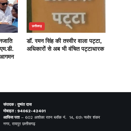
छत्तीसगढ़
जनजाति
डॉ. रमन सिंह की तस्वीर वाला पट्टा,
 एम.डी.
अधिकारों से अब भी वंचित पट्टाधारक
थम आगमन
संपादक : दुष्यंत दास
मोबाइल : 94062-42401
आफिस
पता
– 602 अशोका रतन ब्लॉक नं. 14, 6th फ्लोर शंकर
नगर, रायपुर छत्तीसगढ़