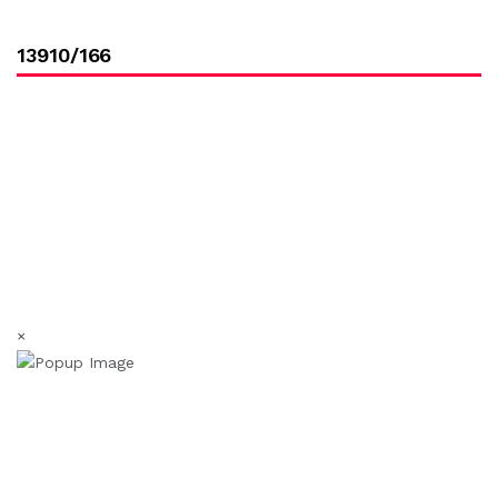
13910/166
×