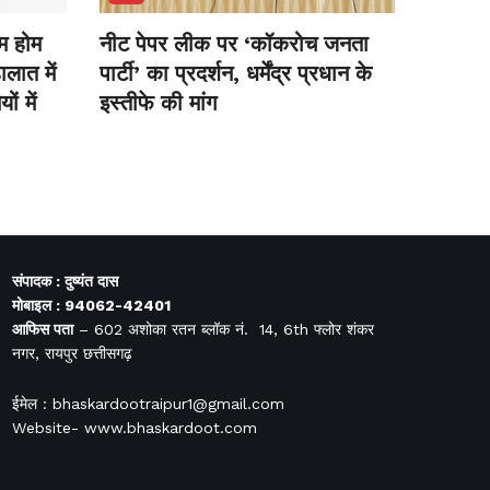
ॉम होम
नीट पेपर लीक पर ‘कॉकरोच जनता
ालात में
पार्टी’ का प्रदर्शन, धर्मेंद्र प्रधान के
ं में
इस्तीफे की मांग
संपादक : दुष्यंत दास
मोबाइल : 94062-42401
आफिस
पता
– 602 अशोका रतन ब्लॉक नं. 14, 6th फ्लोर शंकर
नगर, रायपुर छत्तीसगढ़
ईमेल : bhaskardootraipur1@gmail.com
Website- www.bhaskardoot.com