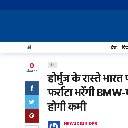
देश
विद
0
देश
Shares
होर्मुज के रास्‍ते भा
फर्राटा भरेंगी BMW-म
होगी कमी
NEWSDESK DPR