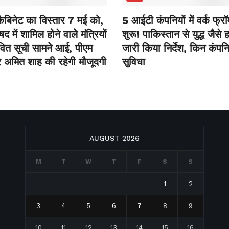
कैबिनेट का विस्तार 7 मई को,
5 आईटी कंपनियों में वर्क फ्र
षद में शामिल होने वाले मंत्रियों
शुरू! पाकिस्‍तान से युद्ध जैसे ह
वित सूची सामने आई, पीएम
जारी किया निर्देश, किन कंपनियो
 अमित शाह की रहेगी मौजूदगी
सुविधा
AUGUST 2026
M
T
W
T
F
S
S
1
2
3
4
5
6
7
8
9
10
11
12
13
14
15
16