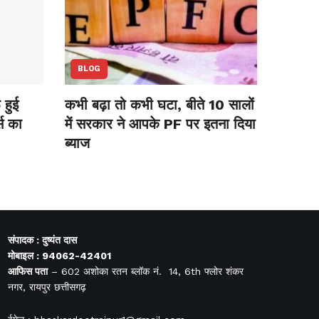
BLOG
हुई
कभी बढ़ा तो कभी घटा, बीते 10 सालों
स का
में सरकार ने आपके PF पर इतना दिया
ब्याज
संपादक : दुष्यंत दास
मोबाइल : 94062-42401
आफिस
पता
– 602 अशोका रतन ब्लॉक नं. 14, 6th फ्लोर शंकर
नगर, रायपुर छत्तीसगढ़