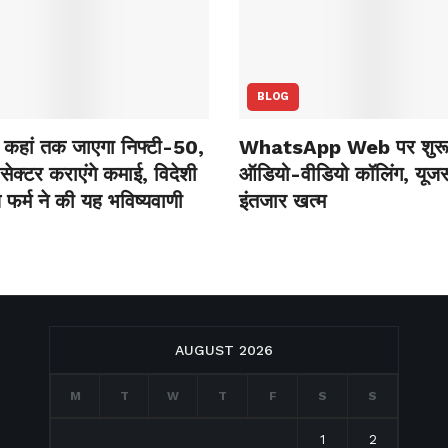
BLOG
कहां तक जाएगा निफ्टी-50,
WhatsApp Web पर शुरू 
ेक्‍टर कराएंगे कमाई, विदेशी
ऑडियो-वीडियो कॉलिंग, यूजर्
 फर्म ने की यह भविष्‍यवाणी
इंतजार खत्म
AUGUST 2026
M
T
W
T
F
S
S
1
2