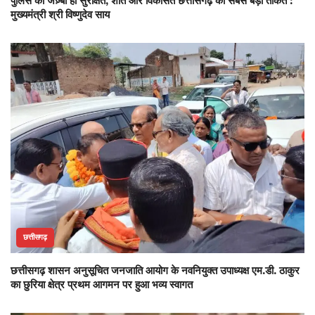
पुलिस का जज़्बा ही सुरक्षित, शांत और विकसित छत्तीसगढ़ की सबसे बड़ी ताकत :
मुख्यमंत्री श्री विष्णुदेव साय
छत्तीसगढ़
छत्तीसगढ़ शासन अनुसूचित जनजाति आयोग के नवनियुक्त उपाध्यक्ष एम.डी. ठाकुर
का छुरिया क्षेत्र प्रथम आगमन पर हुआ भव्य स्वागत