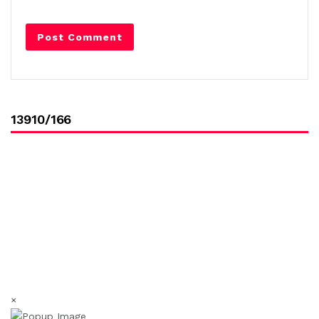
13910/166
×