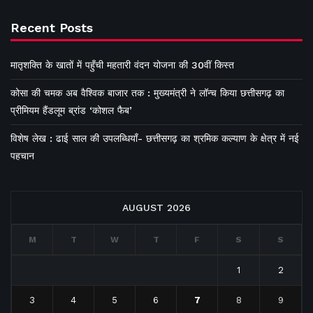
Recent Posts
मातृशक्ति के खातों में पहुँची महतारी वंदन योजना की 30वीं किस्त
कोसा की चमक अब वैश्विक बाजार तक : मुख्यमंत्री ने लॉन्च किया छत्तीसगढ़ का
प्रीमियम हैंडलूम ब्रांड ‘कोशल फैब’
विशेष लेख : ढाई साल की उपलब्धियाँ- छत्तीसगढ़ का श्रमिक कल्याण के क्षेत्र में नई
पहचान
AUGUST 2026
M
T
W
T
F
S
S
1
2
3
4
5
6
7
8
9