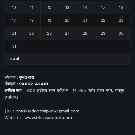
10
11
12
13
14
15
16
17
18
19
20
21
22
23
24
25
26
27
28
29
30
31
« Jul
संपादक : दुष्यंत दास
मोबाइल : 94062-42401
आफिस
पता
– 602 अशोका रतन ब्लॉक नं. 14, 6th फ्लोर शंकर नगर, रायपुर
छत्तीसगढ़
ईमेल : bhaskardootraipur1@gmail.com
Website- www.bhaskardoot.com