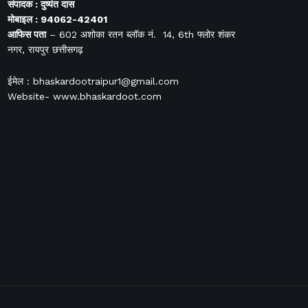
संपादक : दुष्यंत दास
मोबाइल : 94062-42401
आफिस
पता
– 602 अशोका रतन ब्लॉक नं. 14, 6th फ्लोर शंकर
नगर, रायपुर छत्तीसगढ़
ईमेल : bhaskardootraipur1@gmail.com
Website- www.bhaskardoot.com