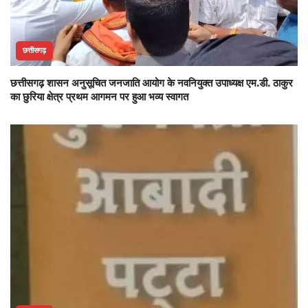
छत्तीसगढ़
छत्तीसगढ़ शासन अनुसूचित जनजाति आयोग के नवनियुक्त उपाध्यक्ष एम.डी. ठाकुर
का छुरिया क्षेत्र प्रथम आगमन पर हुआ भव्य स्वागत