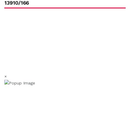
13910/166
×