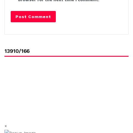
13910/166
×