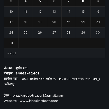
3
4
5
6
7
8
9
10
11
12
13
14
15
16
17
18
19
20
21
22
23
24
25
26
27
28
29
30
31
« Jul
संपादक : दुष्यंत दास
मोबाइल : 94062-42401
आफिस
पता
– 602 अशोका रतन ब्लॉक नं. 14, 6th फ्लोर शंकर नगर, रायपुर
छत्तीसगढ़
ईमेल : bhaskardootraipur1@gmail.com
Website- www.bhaskardoot.com