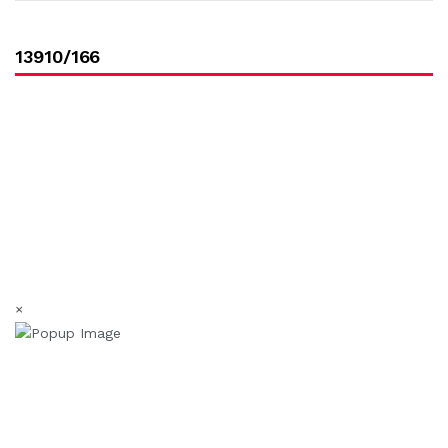
13910/166
×