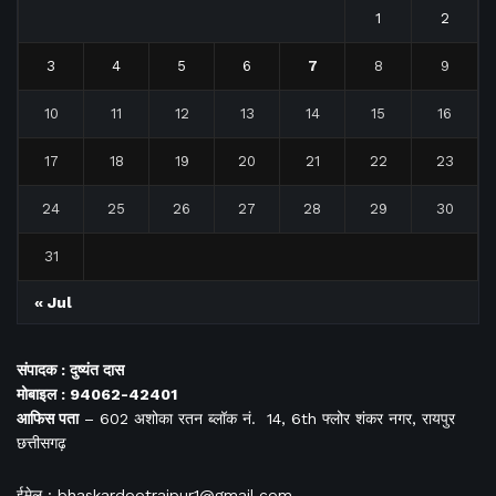
1
2
3
4
5
6
7
8
9
10
11
12
13
14
15
16
17
18
19
20
21
22
23
24
25
26
27
28
29
30
31
« Jul
संपादक : दुष्यंत दास
मोबाइल : 94062-42401
आफिस
पता
– 602 अशोका रतन ब्लॉक नं. 14, 6th फ्लोर शंकर नगर, रायपुर
छत्तीसगढ़
ईमेल : bhaskardootraipur1@gmail.com