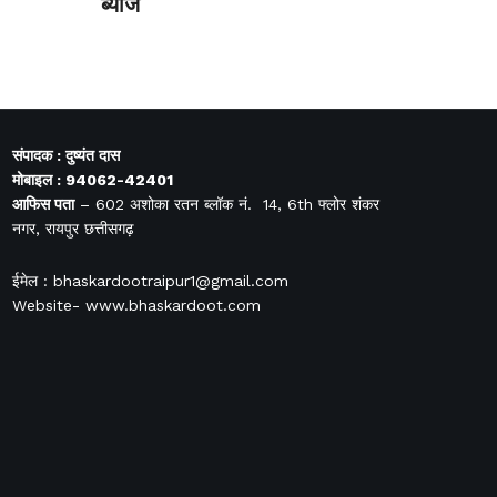
ब्याज
संपादक : दुष्यंत दास
मोबाइल : 94062-42401
आफिस
पता
– 602 अशोका रतन ब्लॉक नं. 14, 6th फ्लोर शंकर
नगर, रायपुर छत्तीसगढ़
ईमेल : bhaskardootraipur1@gmail.com
Website- www.bhaskardoot.com