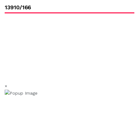
13910/166
×