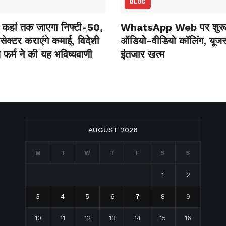
BLOG
कहां तक जाएगा निफ्टी-50,
WhatsApp Web पर शुरू 
ेक्‍टर कराएंगे कमाई, विदेशी
ऑडियो-वीडियो कॉलिंग, यूजर्
 फर्म ने की यह भविष्‍यवाणी
इंतजार खत्म
AUGUST 2026
M
T
W
T
F
S
S
1
2
3
4
5
6
7
8
9
10
11
12
13
14
15
16