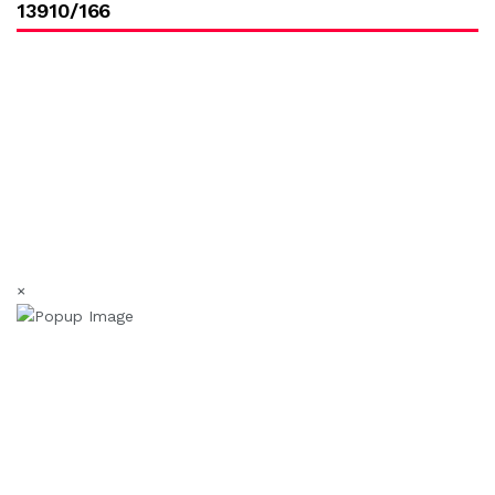
13910/166
×