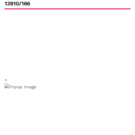
13910/166
×