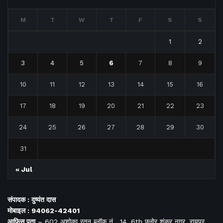
M
T
W
T
F
S
S
1
2
3
4
5
6
7
8
9
10
11
12
13
14
15
16
17
18
19
20
21
22
23
24
25
26
27
28
29
30
31
« Jul
संपादक : दुष्यंत दास
मोबाइल : 94062-42401
आफिस
पता
– 602 अशोका रतन ब्लॉक नं. 14, 6th फ्लोर शंकर नगर, रायपुर