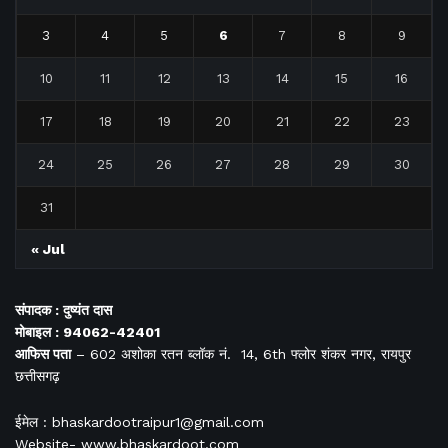
3
4
5
6
7
8
9
10
11
12
13
14
15
16
17
18
19
20
21
22
23
24
25
26
27
28
29
30
31
« Jul
संपादक : दुष्यंत दास
मोबाइल : 94062-42401
आफिस
पता
– 602 अशोका रतन ब्लॉक नं. 14, 6th फ्लोर शंकर नगर, रायपुर
छत्तीसगढ़
ईमेल : bhaskardootraipur1@gmail.com
Website- www.bhaskardoot.com