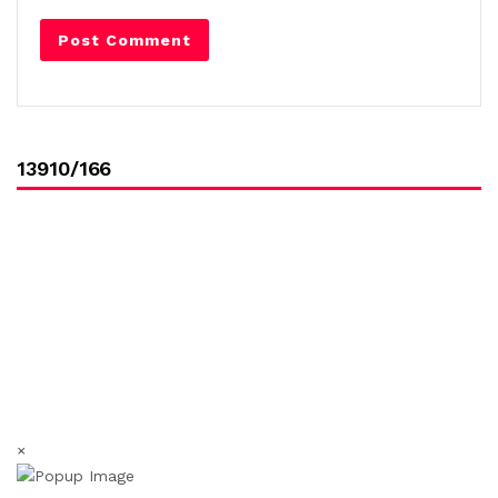
13910/166
×