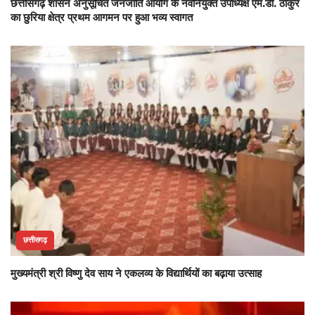
छत्तीसगढ़ शासन अनुसूचित जनजाति आयोग के नवनियुक्त उपाध्यक्ष एम.डी. ठाकुर
का छुरिया क्षेत्र प्रथम आगमन पर हुआ भव्य स्वागत
छत्तीसगढ़
मुख्यमंत्री श्री विष्णु देव साय ने एकलव्य के विद्यार्थियों का बढ़ाया उत्साह