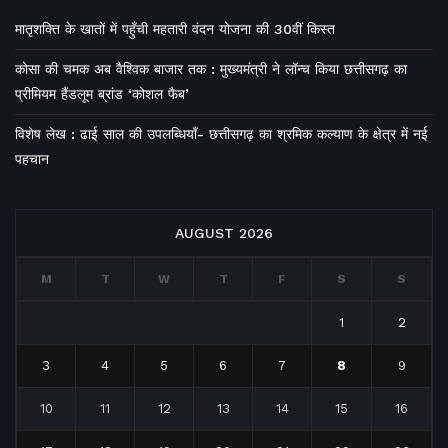
मातृशक्ति के खातों में पहुँची महतारी वंदन योजना की 30वीं किस्त
कोसा की चमक अब वैश्विक बाजार तक : मुख्यमंत्री ने लॉन्च किया छत्तीसगढ़ का
प्रीमियम हैंडलूम ब्रांड ‘कोशल फैब’
विशेष लेख : ढाई साल की उपलब्धियाँ- छत्तीसगढ़ का श्रमिक कल्याण के क्षेत्र में नई
पहचान
AUGUST 2026
M
T
W
T
F
S
S
1
2
3
4
5
6
7
8
9
10
11
12
13
14
15
16