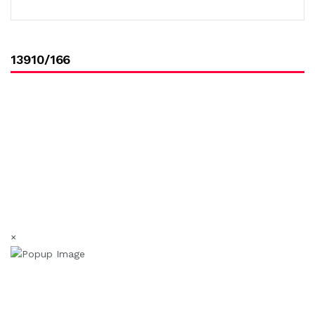
13910/166
×