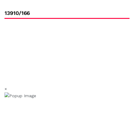
13910/166
×