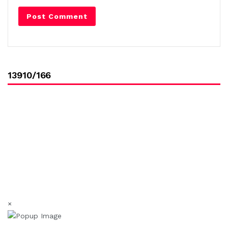
13910/166
×