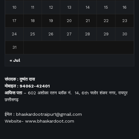
10
11
12
13
14
15
16
17
18
19
20
21
22
23
24
25
26
27
28
29
30
31
« Jul
संपादक : दुष्यंत दास
मोबाइल : 94062-42401
आफिस
पता
– 602 अशोका रतन ब्लॉक नं. 14, 6th फ्लोर शंकर नगर, रायपुर
छत्तीसगढ़
ईमेल : bhaskardootraipur1@gmail.com
Website- www.bhaskardoot.com