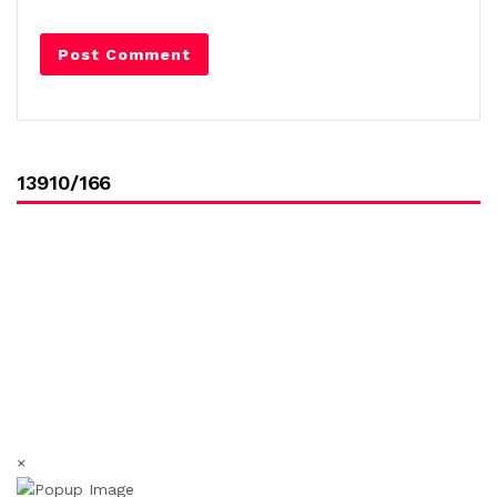
13910/166
×