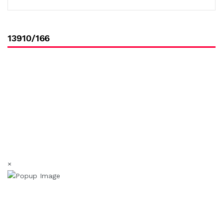
13910/166
×