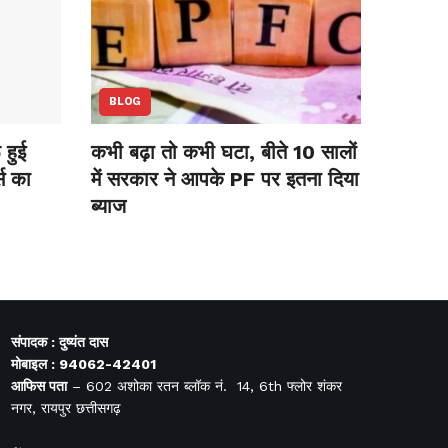
BLOG
हुई
कभी बढ़ा तो कभी घटा, बीते 10 सालों
स का
में सरकार ने आपके PF पर इतना दिया
ब्याज
संपादक : दुष्यंत दास
मोबाइल : 94062-42401
आफिस
पता
– 602 अशोका रतन ब्लॉक नं. 14, 6th फ्लोर शंकर
नगर, रायपुर छत्तीसगढ़