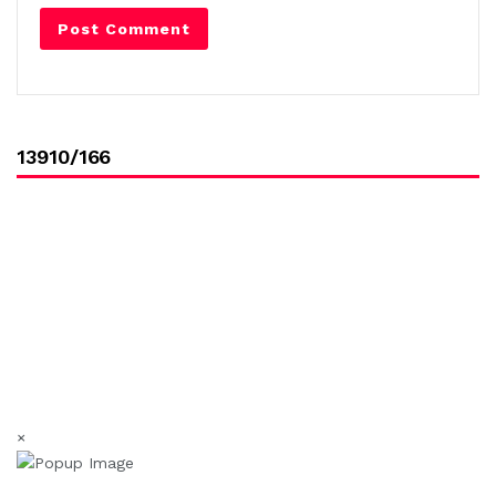
13910/166
×