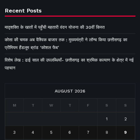
Recent Posts
मातृशक्ति के खातों में पहुँची महतारी वंदन योजना की 30वीं किस्त
कोसा की चमक अब वैश्विक बाजार तक : मुख्यमंत्री ने लॉन्च किया छत्तीसगढ़ का
प्रीमियम हैंडलूम ब्रांड ‘कोशल फैब’
विशेष लेख : ढाई साल की उपलब्धियाँ- छत्तीसगढ़ का श्रमिक कल्याण के क्षेत्र में नई
पहचान
AUGUST 2026
M
T
W
T
F
S
S
1
2
3
4
5
6
7
8
9