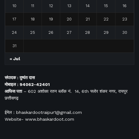
10
11
12
13
14
15
16
17
18
19
20
21
22
23
24
25
26
27
28
29
30
31
« Jul
संपादक : दुष्यंत दास
मोबाइल : 94062-42401
आफिस
पता
– 602 अशोका रतन ब्लॉक नं. 14, 6th फ्लोर शंकर नगर, रायपुर
छत्तीसगढ़
ईमेल : bhaskardootraipur1@gmail.com
Website- www.bhaskardoot.com