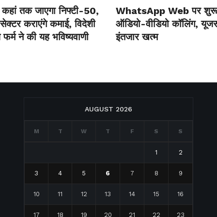
कहां तक जाएगा निफ्टी-50,
WhatsApp Web पर शुरू 
ेक्‍टर कराएंगे कमाई, विदेशी
ऑडियो-वीडियो कॉलिंग, यूजर्
 फर्म ने की यह भविष्‍यवाणी
इंतजार खत्म
AUGUST 2026
M
T
W
T
F
S
S
1
2
3
4
5
6
7
8
9
10
11
12
13
14
15
16
17
18
19
20
21
22
23