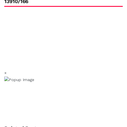
13910/166
×