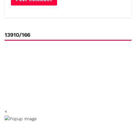
13910/166
×