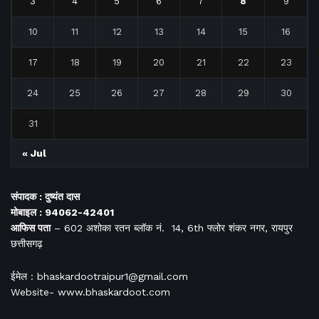
3
4
5
6
7
8
9
10
11
12
13
14
15
16
17
18
19
20
21
22
23
24
25
26
27
28
29
30
31
« Jul
संपादक : दुष्यंत दास
मोबाइल : 94062-42401
आफिस
पता
– 602 अशोका रतन ब्लॉक नं. 14, 6th फ्लोर शंकर नगर, रायपुर
छत्तीसगढ़
ईमेल : bhaskardootraipur1@gmail.com
Website- www.bhaskardoot.com