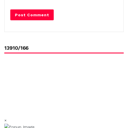
13910/166
×