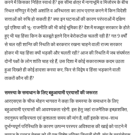
करने में किसका निहित स्वार्थ है? इस सीमा क्षेत्र में नागाभूमि व मिजोरम के बीच
स्थित मणिपुर में ऐसी अशांति व अस्थिरता का लाभ प्राप्त करने में किन विदेशी
सत्ताओं को रुचि हो सकती है? क्या इन घटनाओं की कारण परंपराओं में दक्षिण
पूर्व एशिया की भू- राजनीति की भी कोई भूमिका है? देश में मजबूत सरकार के होते
हुए भी यह हिंसा किन के बलबूते इतने दिन बेरोकटोक चलती रही है? गत 9 वर्षों
से चल रही शान्ति की स्थिति को बरकरार रखना चाहने वाली राज्य सरकार
होकर भी यह हिंसा क्यों भड़की और चलती रही? आज की स्थिति में जब संघर्षरत
दोनों पक्षों के लोग शांति चाह रहे हैं, उस दिशा में कोई सकारात्मक कदम उठता
हुआ दिखते ही कोई हादसा करवा कर, फिर से विद्वेष व हिंसा भड़काने वाली
ताकतें कौन सी हैं?
समस्या के समाधान के लिए बहुआयामी प्रयासों की जरूरत
आरएसएस के चीफ मोहन भागवत ने कहा कि समस्या के समाधान के लिए
बहुआयामी प्रयासों की आवश्यकता रहेगी. इस हेतु जहां राजनैतिक इच्छाशक्ति,
तदनुरूप सक्रियता एवं कुशलता समय की मांग है, वहीं इसके साथ-साथ
दुर्भाग्यपूर्ण परिस्थिति के कारण उत्पन्न परस्पर अविश्वास की खाई को पाटने में
समाज के प्रबुद्ध नेतृत्व को भी एक विशेष भूमिका निभानी होगी. संघ के स्वयंसेवक