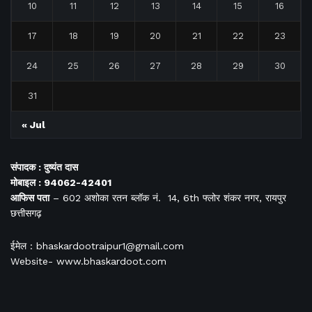
10
11
12
13
14
15
16
17
18
19
20
21
22
23
24
25
26
27
28
29
30
31
« Jul
संपादक : दुष्यंत दास
मोबाइल : 94062-42401
आफिस
पता
– 602 अशोका रतन ब्लॉक नं. 14, 6th फ्लोर शंकर नगर, रायपुर
छत्तीसगढ़
ईमेल : bhaskardootraipur1@gmail.com
Website- www.bhaskardoot.com