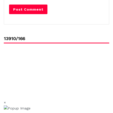
13910/166
×