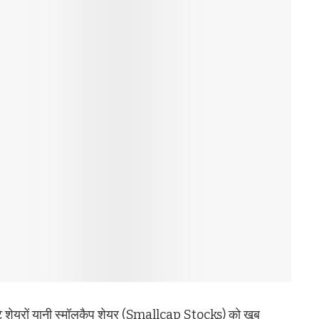
ोटे शेयरों यानी स्मॉलकैप शेयर (Smallcap Stocks) को खूब