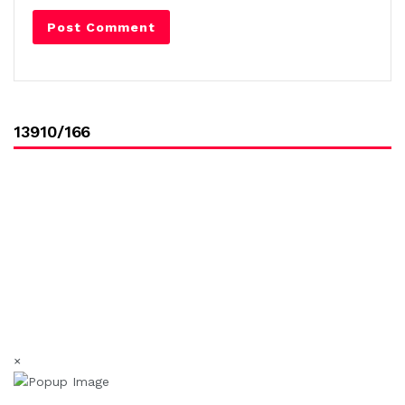
13910/166
×