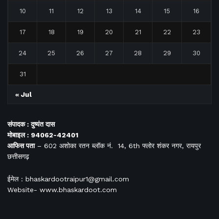
10
11
12
13
14
15
16
17
18
19
20
21
22
23
24
25
26
27
28
29
30
31
« Jul
संपादक : दुष्यंत दास
मोबाइल : 94062-42401
आफिस
पता
– 602 अशोका रतन ब्लॉक नं. 14, 6th फ्लोर शंकर नगर, रायपुर
छत्तीसगढ़
ईमेल : bhaskardootraipur1@gmail.com
Website- www.bhaskardoot.com