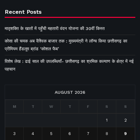
Recent Posts
मातृशक्ति के खातों में पहुँची महतारी वंदन योजना की 30वीं किस्त
कोसा की चमक अब वैश्विक बाजार तक : मुख्यमंत्री ने लॉन्च किया छत्तीसगढ़ का
प्रीमियम हैंडलूम ब्रांड ‘कोशल फैब’
विशेष लेख : ढाई साल की उपलब्धियाँ- छत्तीसगढ़ का श्रमिक कल्याण के क्षेत्र में नई
पहचान
AUGUST 2026
M
T
W
T
F
S
S
1
2
3
4
5
6
7
8
9