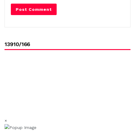
13910/166
×