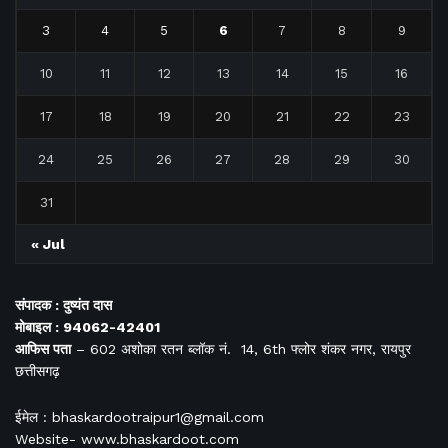
3
4
5
6
7
8
9
10
11
12
13
14
15
16
17
18
19
20
21
22
23
24
25
26
27
28
29
30
31
« Jul
संपादक : दुष्यंत दास
मोबाइल : 94062-42401
आफिस
पता
– 602 अशोका रतन ब्लॉक नं. 14, 6th फ्लोर शंकर नगर, रायपुर
छत्तीसगढ़
ईमेल : bhaskardootraipur1@gmail.com
Website- www.bhaskardoot.com