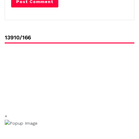
13910/166
×