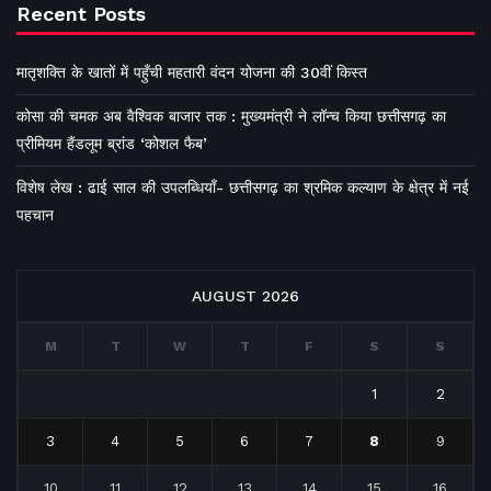
Recent Posts
मातृशक्ति के खातों में पहुँची महतारी वंदन योजना की 30वीं किस्त
कोसा की चमक अब वैश्विक बाजार तक : मुख्यमंत्री ने लॉन्च किया छत्तीसगढ़ का
प्रीमियम हैंडलूम ब्रांड ‘कोशल फैब’
विशेष लेख : ढाई साल की उपलब्धियाँ- छत्तीसगढ़ का श्रमिक कल्याण के क्षेत्र में नई
पहचान
AUGUST 2026
M
T
W
T
F
S
S
1
2
3
4
5
6
7
8
9
10
11
12
13
14
15
16