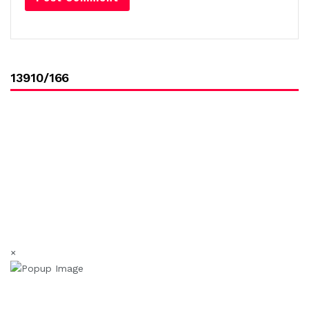
13910/166
×