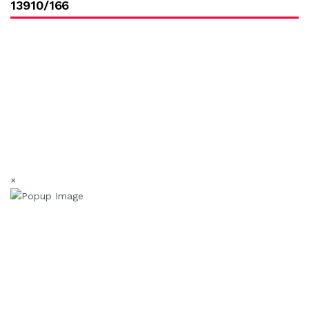
13910/166
×