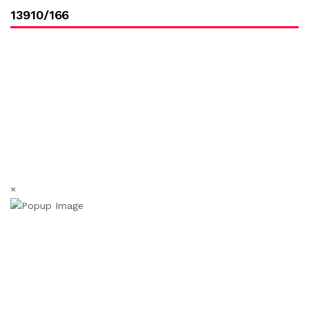
13910/166
×