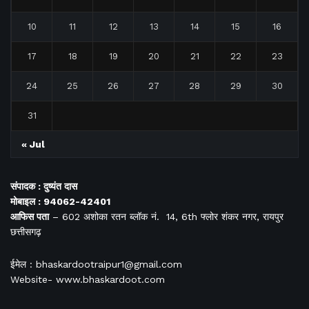
10
11
12
13
14
15
16
17
18
19
20
21
22
23
24
25
26
27
28
29
30
31
« Jul
संपादक : दुष्यंत दास
मोबाइल : 94062-42401
आफिस
पता
– 602 अशोका रतन ब्लॉक नं. 14, 6th फ्लोर शंकर नगर, रायपुर
छत्तीसगढ़
ईमेल : bhaskardootraipur1@gmail.com
Website- www.bhaskardoot.com