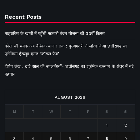
Recent Posts
मातृशक्ति के खातों में पहुँची महतारी वंदन योजना की 30वीं किस्त
कोसा की चमक अब वैश्विक बाजार तक : मुख्यमंत्री ने लॉन्च किया छत्तीसगढ़ का
प्रीमियम हैंडलूम ब्रांड ‘कोशल फैब’
विशेष लेख : ढाई साल की उपलब्धियाँ- छत्तीसगढ़ का श्रमिक कल्याण के क्षेत्र में नई
पहचान
AUGUST 2026
M
T
W
T
F
S
S
1
2
3
4
5
6
7
8
9