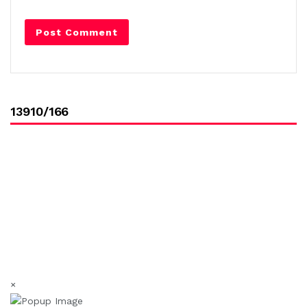
13910/166
×