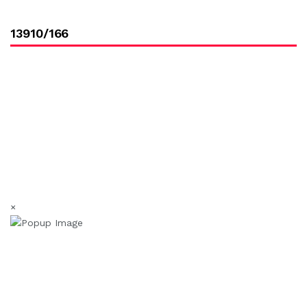
13910/166
×