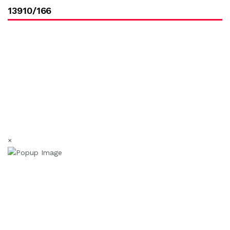
13910/166
×